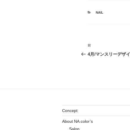
カ
NAIL
テ
ゴ
リ
ー
投
前
前
稿
の
4月/マンスリーデザ
投
ナ
稿
ビ
ゲ
ー
シ
Concept
ョ
About NA.color’s
ン
Salon