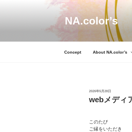
コ
ン
テ
NA.color’s
ン
ツ
へ
ス
Concept
About NA.color’s
キ
ッ
プ
投
2026年5月28日
稿
webメディ
日:
このたび
ご縁をいただき