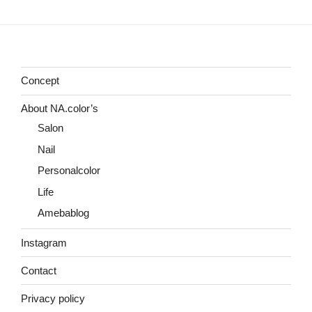
稿
シ
ョ
ン
Concept
About NA.color’s
Salon
Nail
Personalcolor
Life
Amebablog
Instagram
Contact
Privacy policy