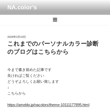
コ
NA.color’s
ン
テ
ン
ツ
へ
投
2026年3月10日
ス
稿
これまでのパーソナルカラー診断
キ
日:
ッ
のブログはこちらから
プ
今まで書き留めた記事です
良ければご覧ください
どうぞよろしくお願い致します
↓
こちらから
https://ameblo.jp/nacolors/theme-10111177895.html