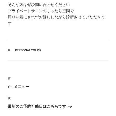
そんな方はぜひ問い合わせください
プライベートサロンのゆったり空間で
周りを気にされずお話ししながら診断させていただきま
す
カ
PERSONALCOLOR
テ
ゴ
リ
ー
投
前
前
稿
の
メニュー
ナ
投
ビ
稿
次
次
ゲ
の
最新のご予約可能日はこちらです
投
ー